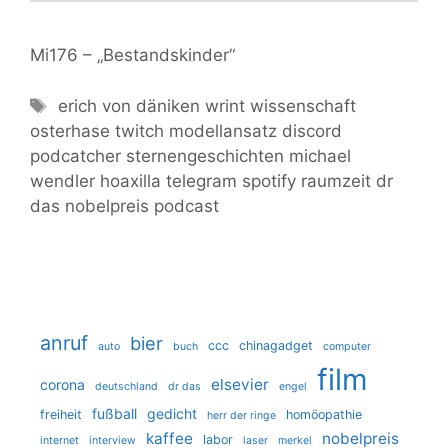
Mi176 – „Bestandskinder“
erich von däniken
wrint wissenschaft
osterhase
twitch
modellansatz
discord
podcatcher
sternengeschichten
michael
wendler
hoaxilla
telegram
spotify
raumzeit
dr
das
nobelpreis
podcast
anruf
bier
ccc
chinagadget
auto
buch
computer
film
elsevier
corona
deutschland
dr das
engel
fußball
gedicht
freiheit
homöopathie
herr der ringe
kaffee
nobelpreis
labor
internet
interview
laser
merkel