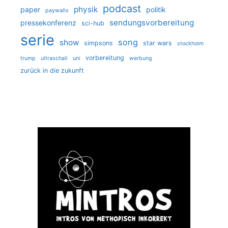
podcast
physik
paper
politik
paywalls
sendungsvorbereitung
pressekonferenz
sci-hub
serie
song
show
simpsons
star wars
stockholm
vorbereitung
trump
ultraschall
uni
werbung
zurück in die zukunft