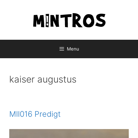
Skip
to
content
Menu
kaiser augustus
MII016 Predigt