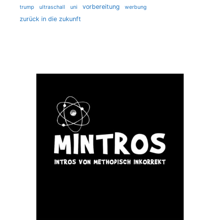
vorbereitung
trump
ultraschall
uni
werbung
zurück in die zukunft