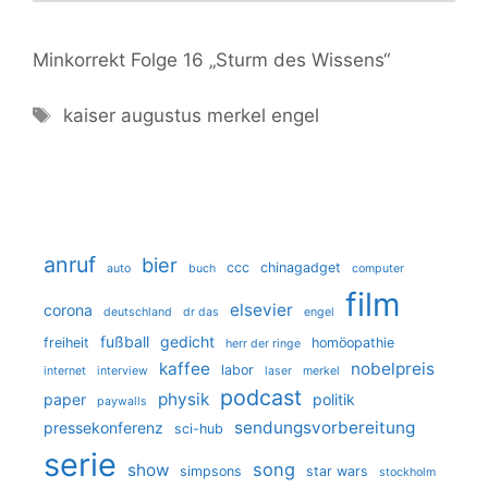
Minkorrekt Folge 16 „Sturm des Wissens“
kaiser augustus
merkel
engel
anruf
bier
ccc
chinagadget
auto
buch
computer
film
elsevier
corona
deutschland
dr das
engel
fußball
gedicht
freiheit
homöopathie
herr der ringe
kaffee
nobelpreis
labor
internet
interview
laser
merkel
podcast
physik
paper
politik
paywalls
sendungsvorbereitung
pressekonferenz
sci-hub
serie
song
show
simpsons
star wars
stockholm