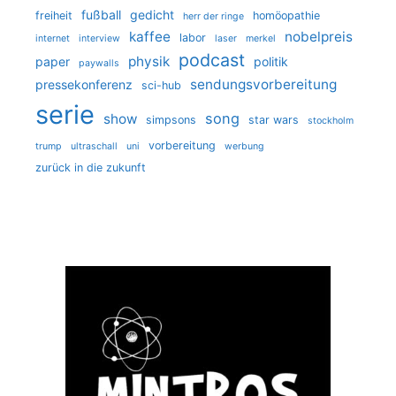
fußball
gedicht
freiheit
homöopathie
herr der ringe
kaffee
nobelpreis
labor
internet
interview
laser
merkel
podcast
physik
paper
politik
paywalls
sendungsvorbereitung
pressekonferenz
sci-hub
serie
song
show
simpsons
star wars
stockholm
vorbereitung
trump
ultraschall
uni
werbung
zurück in die zukunft