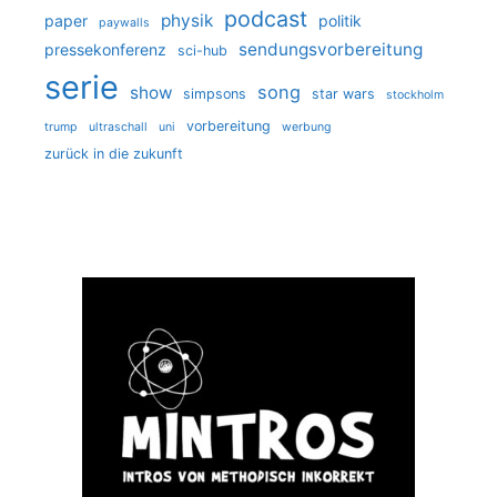
podcast
physik
paper
politik
paywalls
sendungsvorbereitung
pressekonferenz
sci-hub
serie
song
show
simpsons
star wars
stockholm
vorbereitung
trump
ultraschall
uni
werbung
zurück in die zukunft