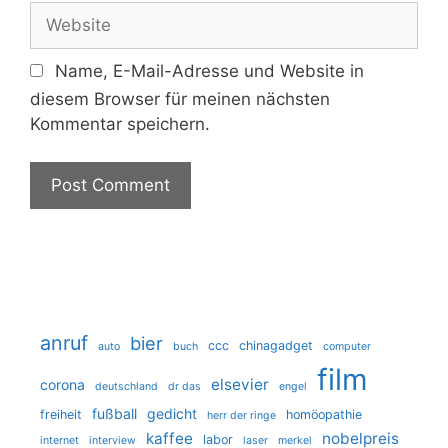
Website
Name, E-Mail-Adresse und Website in
diesem Browser für meinen nächsten
Kommentar speichern.
anruf
bier
ccc
chinagadget
auto
buch
computer
film
elsevier
corona
deutschland
dr das
engel
fußball
gedicht
freiheit
homöopathie
herr der ringe
kaffee
nobelpreis
labor
internet
interview
laser
merkel