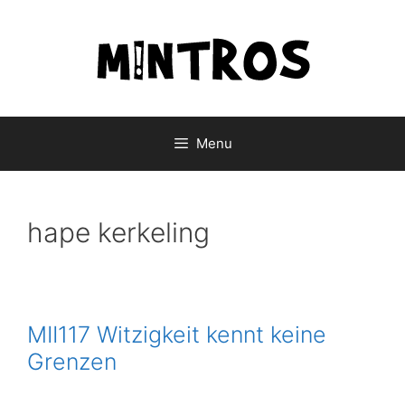
Skip
to
content
Menu
hape kerkeling
MII117 Witzigkeit kennt keine
Grenzen