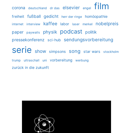
film
elsevier
corona
deutschland
dr das
engel
fußball
gedicht
freiheit
homöopathie
herr der ringe
kaffee
nobelpreis
labor
internet
interview
laser
merkel
podcast
physik
paper
politik
paywalls
sendungsvorbereitung
pressekonferenz
sci-hub
serie
song
show
simpsons
star wars
stockholm
vorbereitung
trump
ultraschall
uni
werbung
zurück in die zukunft