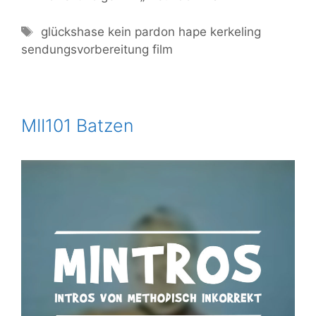
glückshase
kein pardon
hape kerkeling
sendungsvorbereitung
film
MII101 Batzen