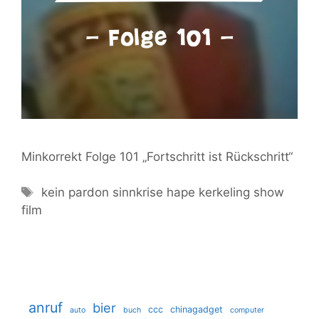
Minkorrekt Folge 101 „Fortschritt ist Rückschritt“
kein pardon
sinnkrise
hape kerkeling
show
film
anruf
bier
ccc
chinagadget
auto
buch
computer